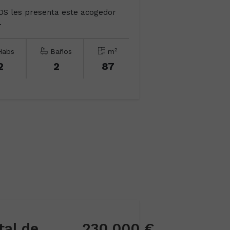
S les presenta este acogedor
.
2
abs
Baños
m
2
2
87
Piso en Calle Hospital de Mujeres
230.000 €