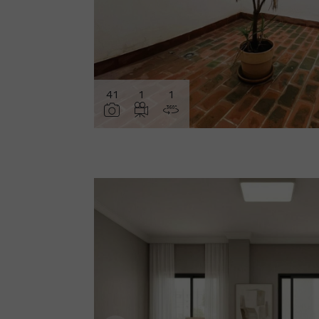
41
1
1