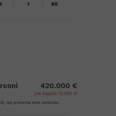
3
1
65
rconi
420.000 €
¡Ha bajado 15.000 €!
, les presenta este luminoso
.