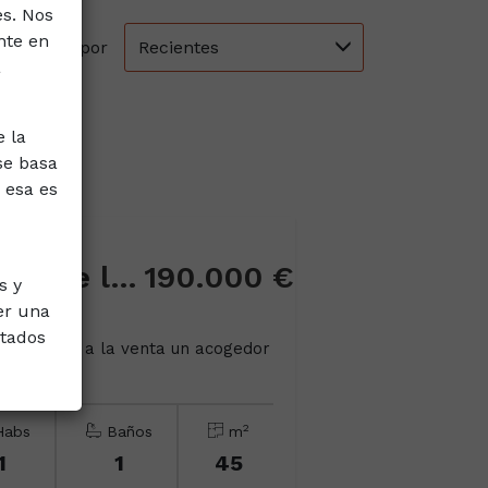
es. Nos
nte en
Recientes
Ordenar por
a
e la
se basa
 esa es
Ático en Calle Enrique de las Marinas, 34
190.000 €
s y
er una
ntados
, ofrece a la venta un acogedor
2
abs
Baños
m
1
1
45