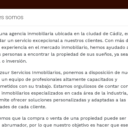
es somos
na agencia inmobiliaria ubicada en la ciudad de Cádiz, 
dar un servicio excepcional a nuestros clientes. Con más 
 experiencia en el mercado inmobiliario, hemos ayudado 
personas a encontrar la propiedad de sus sueños, ya sea
MUEBLES EN VENTA DE CADIZ
 o inversión.
zsur Servicios Inmobiliarios, ponemos a disposición de nu
Zonas
Operación
s un equipo de profesionales altamente capacitados y
Vendemos su inmueble
Valoración Online
etidos con su trabajo. Estamos orgullosos de contar co
unicipios
Todas las zonas
En venta
 inmobiliarios especializados en cada área de la industria,
mite ofrecer soluciones personalizadas y adaptadas a las
Referencia
ades de cada cliente.
BU
mos que la compra o venta de una propiedad puede ser
 abrumador, por lo que nuestro objetivo es hacer que ese