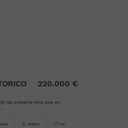
TORICO
220.000 €
 les presenta este piso en
..
2
abs
Baños
m