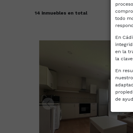
proceso
comprom
14 inmuebles en total
todo mo
respond
En Cádi
integri
en la t
la clav
En resu
nuestro
adaptad
propied
de ayud