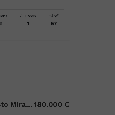
2
abs
Baños
m
2
1
57
Piso en Calle Augusto Miranda
180.000 €