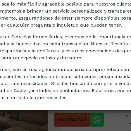
 sea lo más fácil y agradable posible para nuestros client
etemos a brindar un servicio personalizado y transpare
12
Mostrar resultados
mento, asegurándonos de estar siempre disponibles par
er cualquier pregunta o inquietud que puedan tener.
zsur Servicios Inmobiliarios, creemos en la importancia d
dad y la honestidad en cada transacción. Nuestra filosofía 
ransparencia y la confianza, y estamos convencidos de que
e para un negocio exitoso y duradero.
men, somos una agencia inmobiliaria comprometida con
s clientes, enfocados en brindar soluciones personalizada
Ref. CADCA000460
as a sus necesidades. Si estás buscando comprar o vend
ad en Cádiz, ¡no dudes en contactarnos! Estaremos enca
CADIZSUR SERVICIOS INMOBILIARIOS
arte en todo lo que necesites.
ático ubicado en la tercera pla...
H
CONTACTAR