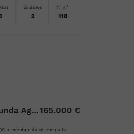
2
abs
Baños
m
3
2
118
Piso en La Paz-Segunda Aguado-Lor...
165.000 €
 presenta esta vivienda a la