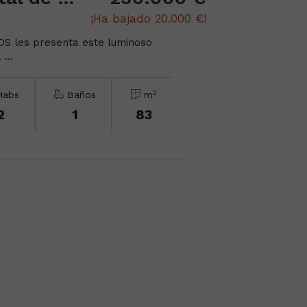
¡Ha bajado 20.000 €!
 les presenta este luminoso
...
2
abs
Baños
m
2
1
83