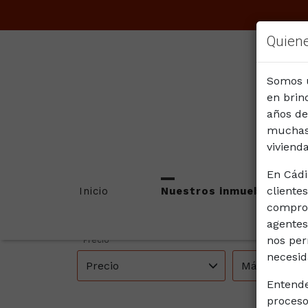
Quien
Somos u
en brin
años de
muchas 
IN
vivienda
En Cádi
Provincias
Municipios
cliente
Inicio
Nuestros inmuebles
comprom
Todas las provincias
Todos los m
agentes
nos per
Precio
necesid
Precio
Más filtros
Entende
proceso