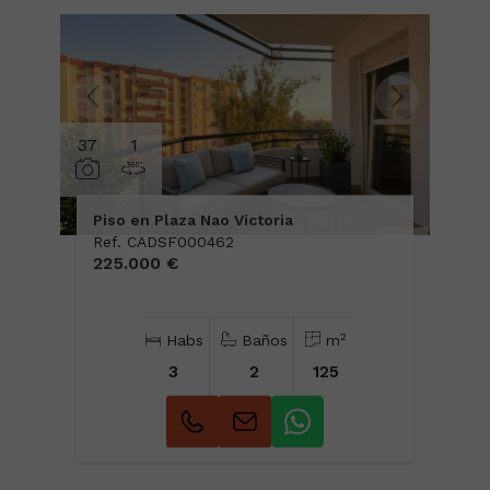
37
1
Piso en Plaza Nao Victoria
Ref. CADSF000462
225.000 €
2
Habs
Baños
m
3
2
125