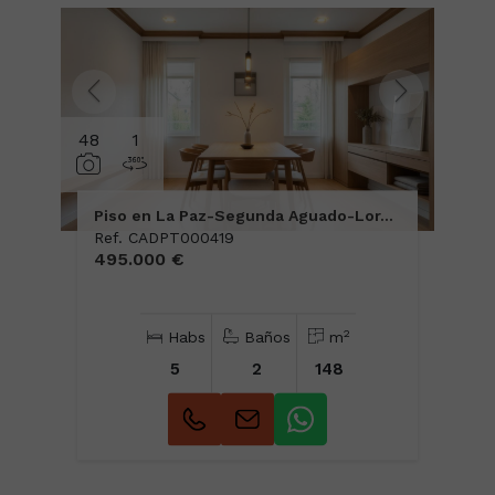
48
1
Piso en La Paz-Segunda Aguado-Lor...
Ref. CADPT000419
495.000 €
2
Habs
Baños
m
5
2
148