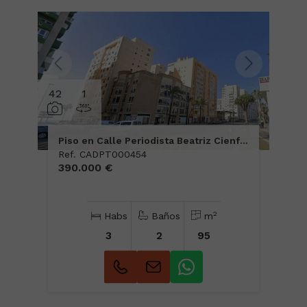
42
1
Piso en Calle Periodista Beatriz Cienfuegos
Ref. CADPT000454
390.000 €
2
Habs
Baños
m
3
2
95