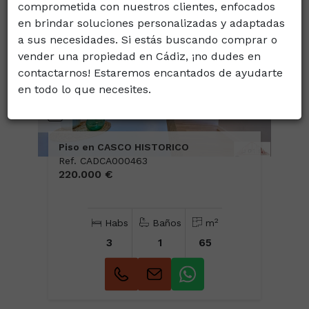
comprometida con nuestros clientes, enfocados
en brindar soluciones personalizadas y adaptadas
a sus necesidades. Si estás buscando comprar o
vender una propiedad en Cádiz, ¡no dudes en
contactarnos! Estaremos encantados de ayudarte
en todo lo que necesites.
65
Piso en CASCO HISTORICO
Ref. CADCA000463
220.000 €
2
Habs
Baños
m
3
1
65