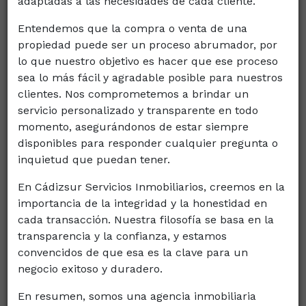
adaptadas a las necesidades de cada cliente.
Entendemos que la compra o venta de una
propiedad puede ser un proceso abrumador, por
lo que nuestro objetivo es hacer que ese proceso
sea lo más fácil y agradable posible para nuestros
clientes. Nos comprometemos a brindar un
28
1
1
servicio personalizado y transparente en todo
momento, asegurándonos de estar siempre
disponibles para responder cualquier pregunta o
Ático en Calle Enrique de las Marinas, 34
inquietud que puedan tener.
Ref. CADCA000460
190.000 €
En Cádizsur Servicios Inmobiliarios, creemos en la
importancia de la integridad y la honestidad en
cada transacción. Nuestra filosofía se basa en la
2
Habs
Baños
m
transparencia y la confianza, y estamos
1
1
45
convencidos de que esa es la clave para un
negocio exitoso y duradero.
En resumen, somos una agencia inmobiliaria