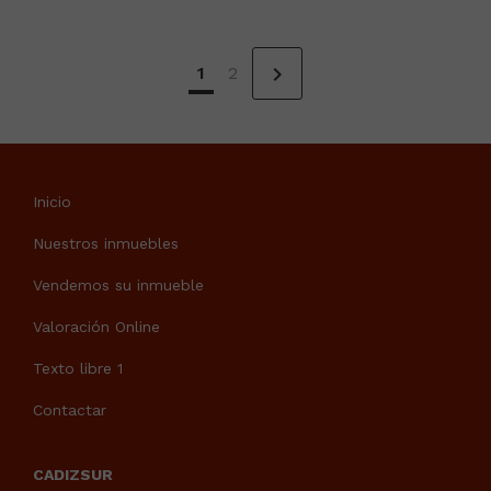
chevron_right
1
2
Inicio
Nuestros inmuebles
Vendemos su inmueble
Valoración Online
Texto libre 1
Contactar
CADIZSUR