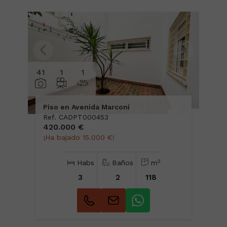
41
1
1
Piso en Avenida Marconi
Ref. CADPT000453
420.000 €
¡Ha bajado 15.000 €!
2
Habs
Baños
m
3
2
118