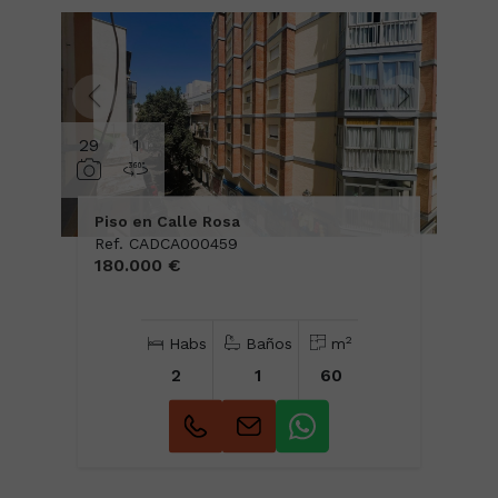
29
1
Piso en Calle Rosa
Ref. CADCA000459
180.000 €
2
Habs
Baños
m
2
1
60