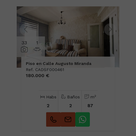
33
1
Piso en Calle Augusto Miranda
Ref. CADSF000461
180.000 €
2
Habs
Baños
m
2
2
87