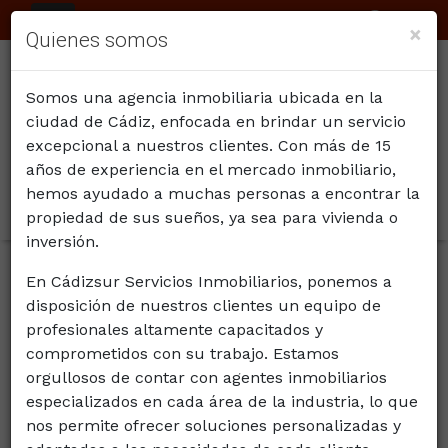
ES
×
Quienes somos
Somos una agencia inmobiliaria ubicada en la
ciudad de Cádiz, enfocada en brindar un servicio
excepcional a nuestros clientes. Con más de 15
años de experiencia en el mercado inmobiliario,
hemos ayudado a muchas personas a encontrar la
propiedad de sus sueños, ya sea para vivienda o
inversión.
INMUEBLES EN VENTA DE CADIZSUR
En Cádizsur Servicios Inmobiliarios, ponemos a
disposición de nuestros clientes un equipo de
Ordenar
Filtrar
profesionales altamente capacitados y
comprometidos con su trabajo. Estamos
orgullosos de contar con agentes inmobiliarios
13 inmuebles en total
especializados en cada área de la industria, lo que
nos permite ofrecer soluciones personalizadas y
12
Mostrar resultados