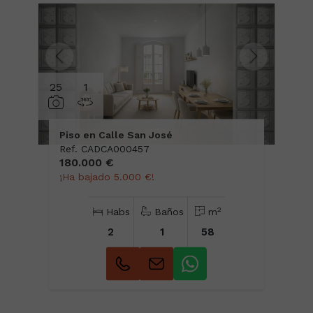
25
1
Piso en Calle San José
Ref. CADCA000457
180.000 €
¡Ha bajado 5.000 €!
2
Habs
Baños
m
2
1
58