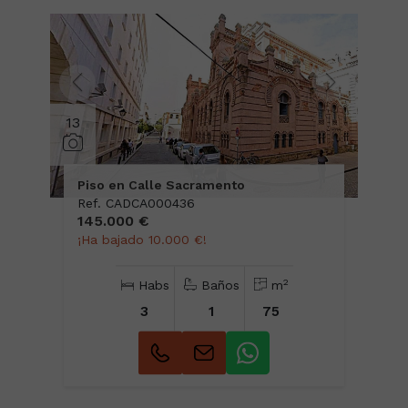
13
Piso en Calle Sacramento
Ref. CADCA000436
145.000 €
¡Ha bajado 10.000 €!
2
Habs
Baños
m
3
1
75