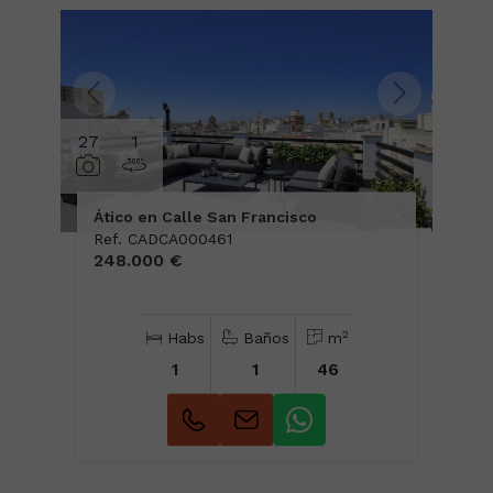
27
1
Ático en Calle San Francisco
Ref. CADCA000461
248.000 €
2
Habs
Baños
m
1
1
46