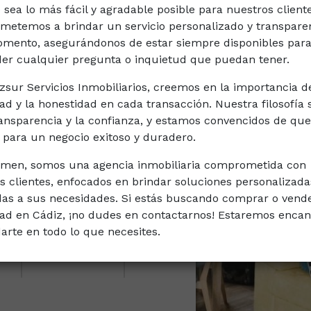
 sea lo más fácil y agradable posible para nuestros client
Ref.CADCA000461
etemos a brindar un servicio personalizado y transpare
mento, asegurándonos de estar siempre disponibles par
er cualquier pregunta o inquietud que puedan tener.
zsur Servicios Inmobiliarios, creemos en la importancia d
dad y la honestidad en cada transacción. Nuestra filosofía 
ransparencia y la confianza, y estamos convencidos de que
e para un negocio exitoso y duradero.
ste acogedor ático ubicado
n una de las mejores zonas de
men, somos una agencia inmobiliaria comprometida con
es buscan c...
s clientes, enfocados en brindar soluciones personalizada
as a sus necesidades. Si estás buscando comprar o vend
ad en Cádiz, ¡no dudes en contactarnos! Estaremos enca
arte en todo lo que necesites.
ta
Superficie útil
2
42 m