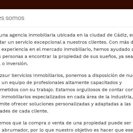
es somos
na agencia inmobiliaria ubicada en la ciudad de Cádiz, 
dar un servicio excepcional a nuestros clientes. Con más 
 experiencia en el mercado inmobiliario, hemos ayudado 
personas a encontrar la propiedad de sus sueños, ya sea
 o inversión.
zsur Servicios Inmobiliarios, ponemos a disposición de nu
s un equipo de profesionales altamente capacitados y
Vendemos su inmueble
Valoración Online
etidos con su trabajo. Estamos orgullosos de contar co
 inmobiliarios especializados en cada área de la industria,
Anterior
Siguiente
mite ofrecer soluciones personalizadas y adaptadas a las
ades de cada cliente.
mos que la compra o venta de una propiedad puede ser
248.000€
 abrumador, por lo que nuestro objetivo es hacer que ese