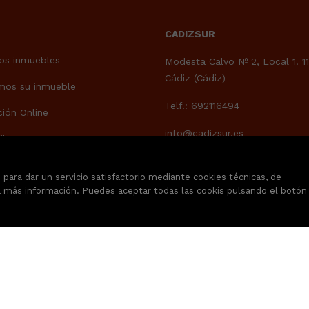
CADIZSUR
os inmuebles
Modesta Calvo Nº 2, Local 1. 1
Cádiz (Cádiz)
mos su inmueble
Telf.: 692116494
ción Online
info@cadizsur.es
ibre 1
tar
para dar un servicio satisfactorio mediante cookies técnicas, de
 más información. Puedes aceptar todas las cookis pulsando el botón
Inmuebles destacados
Mapa Web
AVI