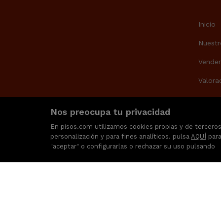
Inicio
Nuestr
Vende
Valora
Texto l
Nos preocupa tu privacidad
Contac
En pisos.com utilizamos cookies propias y de terceros 
personalización y para fines analíticos. pulsa
AQUÍ
para
"aceptar" o configurarlas o rechazar su uso pulsando