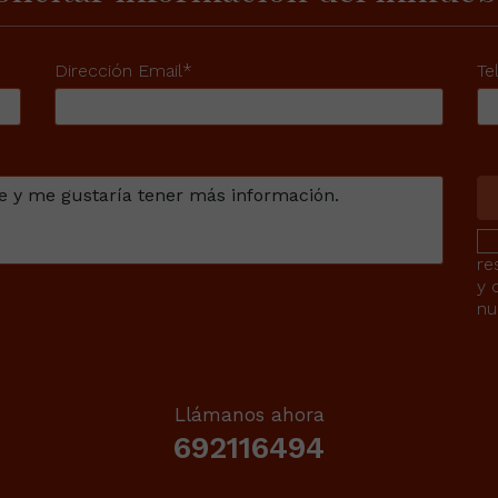
Dirección Email*
Te
re
y 
nu
Llámanos ahora
692116494