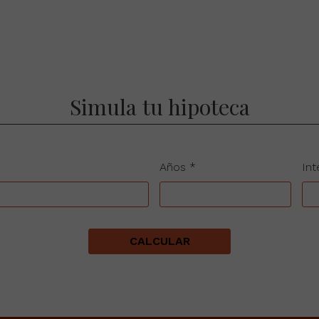
Simula tu hipoteca
Años *
Int
CALCULAR