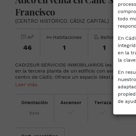
proceso
Francisco
comprom
todo mo
(CENTRO HISTÓRICO. CÁDIZ CAPITAL)
respond
2
m
Habitaciones
Baños
En Cádi
integri
46
1
1
en la t
la clav
CADIZSUR SERVICIOS INMOBILIARIOS les presenta e
en la tercera planta de un edificio con ascensor e
En resu
centro de Cádiz. Ofrece un espacio ideal para quien
nuestro
Leer más
adaptad
propied
de ayud
Orientación
Ascensor
Terraza
Plan
Este
3