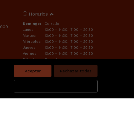
Horarios
Domingo:
Cerrado
1009 -
Lunes:
10:00 – 14:30, 17:00 – 20:30
Martes:
10:00 – 14:30, 17:00 – 20:30
Miércoles:
10:00 – 14:30, 17:00 – 20:30
Jueves:
10:00 – 14:30, 17:00 – 20:30
Viernes:
10:00 – 14:30, 17:00 – 20:30
Sábado:
Cerrado
Aceptar
Rechazar todas
Configurar
SOS LEGALES
Favoritos
Política de Cookies