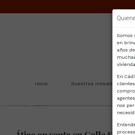
Quien
Somos u
en brin
años de
muchas 
vivienda
En Cádi
cliente
Inicio
Nuestros inmuebles
comprom
agentes
nos per
Volver
necesid
Entende
Ático en venta en Calle San
proceso