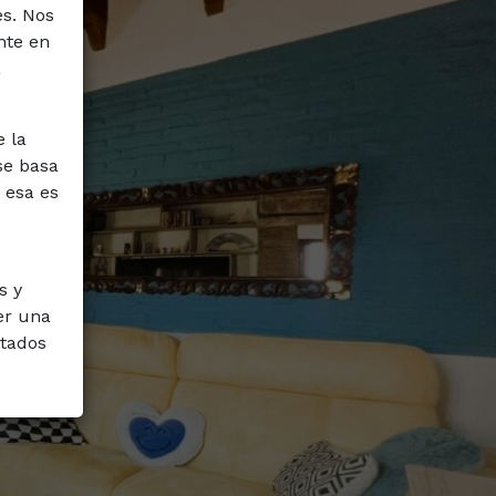
es. Nos
nte en
a
e la
se basa
 esa es
s y
er una
ntados